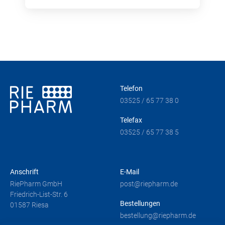
Telefon
03525 / 65 77 38 0
Telefax
03525 / 65 77 38 5
Anschrift
E-Mail
RiePharm GmbH
post@riepharm.de
Friedrich-List-Str. 6
Bestellungen
01587 Riesa
bestellung@riepharm.de